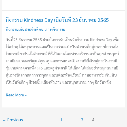
มกราคม
2566
กิจกรรม Kindness Day เมื่อวันที่ 23 ธันวาคม 2565
กิจกรรม
Kindness
กิจกรรมเด่นประจำเดือน
,
ภาพกิจกรรม
Day
วันที่23 ธันวาคม 2565 ฝ่ายกิจการนักเรียนจัดกิจกรรม Kindness Day เพื่อ
เมื่อ
ให้เด็กๆ ได้สนุกสนานและเป็นการร่วมแบ่งปันช่วยเหลือผู้รอคอยโอกาสไป
วัน
ในคราเดียวกันเริ่มต้นจากมีพิธีเปิดงานโดยท่านอธิการ มารี หลุยส์ พรฤกษ์
ที่
งามมีมอบของขวัญแด่คุณครู และการแสดงเปิดงานที่ยิ่งใหญ่ภายในงานมี
23
ซุ้มเกมต่างๆจากพี่ๆ ม.6 และครูต่างชาติ ให้เด็กๆ ได้เล่นอย่างสนุกสนานมี
ธันวาคม
ลุ้นรางวัลจากสลากการกุศล และแต่ละห้องเรียนมีทานอาหารร่วมกัน นับ
2565
เป็นวันที่เด็กๆ มีรอยยิ้ม เสียงหัวเราะ และสนุกสนานมากๆ อีกวันหนึ่ง
Read More »
←
Previous
1
…
3
4