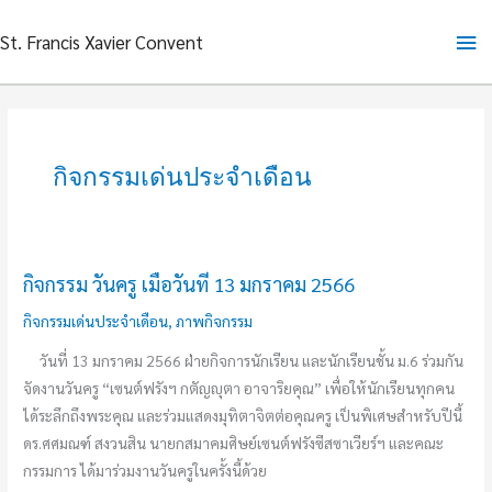
Skip
Ma
St. Francis Xavier Convent
to
content
Me
กิจกรรมเด่นประจำเดือน
กิจกรรม วันครู เมื่อวันที่ 13 มกราคม 2566
กิจกรรม
วันครู
กิจกรรมเด่นประจำเดือน
,
ภาพกิจกรรม
เมื่อ
วันที่ 13 มกราคม 2566 ฝ่ายกิจการนักเรียน และนักเรียนชั้น ม.6 ร่วมกัน
วัน
จัดงานวันครู “เซนต์ฟรังฯ กตัญญุตา อาจาริยคุณ” เพื่อให้นักเรียนทุกคน
ที่
ได้ระลึกถึงพระคุณ และร่วมแสดงมุทิตาจิตต่อคุณครู เป็นพิเศษสำหรับปีนี้
13
ดร.ศศมณฑ์ สงวนสิน นายกสมาคมศิษย์เซนต์ฟรังซีสซาเวียร์ฯ และคณะ
มกราคม
กรรมการ ได้มาร่วมงานวันครูในครั้งนี้ด้วย
2566