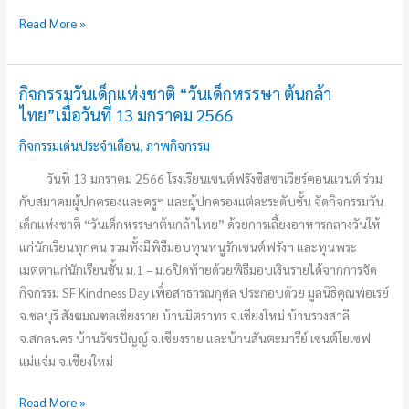
Read More »
กิจกรรมวันเด็กแห่งชาติ “วันเด็กหรรษา ต้นกล้า
กิจกรรม
ไทย”เมื่อวันที่ 13 มกราคม 2566
วัน
เด็ก
กิจกรรมเด่นประจำเดือน
,
ภาพกิจกรรม
แห่ง
วันที่ 13 มกราคม 2566 โรงเรียนเซนต์ฟรังซีสซาเวียร์คอนแวนต์ ร่วม
ชาติ
กับสมาคมผู้ปกครองและครูฯ และผู้ปกครองแต่ละระดับชั้น จัดกิจกรรมวัน
“วัน
เด็กแห่งชาติ “วันเด็กหรรษาต้นกล้าไทย” ด้วยการเลี้ยงอาหารกลางวันให้
เด็ก
แก่นักเรียนทุกคน รวมทั้งมีพิธีมอบทุนหนูรักเซนต์ฟรังฯ และทุนพระ
หรรษา
เมตตาแก่นักเรียนชั้น ม.1 – ม.6ปิดท้ายด้วยพิธีมอบเงินรายได้จากการจัด
ต้น
กิจกรรม SF Kindness Day เพื่อสาธารณกุศล ประกอบด้วย มูลนิธิคุณพ่อเรย์
กล้า
จ.ชลบุรี สังฆมณฑลเชียงราย บ้านมิตราทร จ.เชียงใหม่ บ้านรวงสาลี
ไทย”เมื่อ
จ.สกลนคร บ้านวัชรปัญญ์ จ.เชียงราย และบ้านสันตะมารีย์ เซนต์โยเซฟ
วัน
แม่แจ่ม จ.เชียงใหม่
ที่
13
Read More »