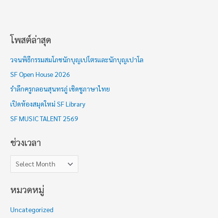
โพสต์ล่าสุด
ช่
ว
วจนพิธีกรรมสมโภชนักบุญเปโตรและนักบุญเปาโล
ง
SF Open House 2026
เ
รำลึกครูกลอนสุนทรภู่ เชิดชูภาษาไทย
ว
เปิดห้องสมุดใหม่ SF Library
ล
า
SF MUSIC TALENT 2569
ช่วงเวลา
หมวดหมู่
Uncategorized