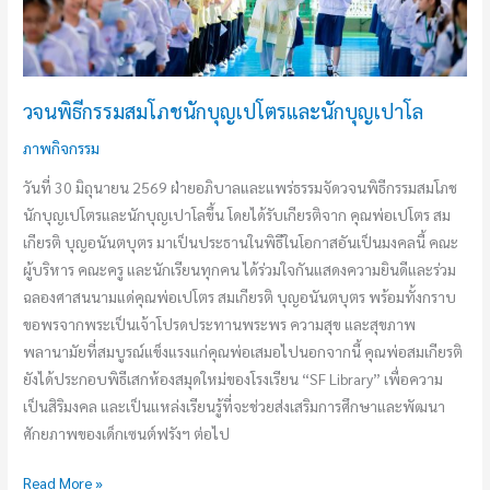
และ
นักบุญ
เปาโล
วจนพิธีกรรมสมโภชนักบุญเปโตรและนักบุญเปาโล
ภาพกิจกรรม
วันที่ 30 มิถุนายน 2569 ฝ่ายอภิบาลและแพร่ธรรมจัดวจนพิธีกรรมสมโภช
นักบุญเปโตรและนักบุญเปาโลขึ้น โดยได้รับเกียรติจาก คุณพ่อเปโตร สม
เกียรติ บุญอนันตบุตร มาเป็นประธานในพิธีในโอกาสอันเป็นมงคลนี้ คณะ
ผู้บริหาร คณะครู และนักเรียนทุกคน ได้ร่วมใจกันแสดงความยินดีและร่วม
ฉลองศาสนนามแด่คุณพ่อเปโตร สมเกียรติ บุญอนันตบุตร พร้อมทั้งกราบ
ขอพรจากพระเป็นเจ้าโปรดประทานพระพร ความสุข และสุขภาพ
พลานามัยที่สมบูรณ์แข็งแรงแก่คุณพ่อเสมอไปนอกจากนี้ คุณพ่อสมเกียรติ
ยังได้ประกอบพิธีเสกห้องสมุดใหม่ของโรงเรียน “SF Library” เพื่อความ
เป็นสิริมงคล และเป็นแหล่งเรียนรู้ที่จะช่วยส่งเสริมการศึกษาและพัฒนา
ศักยภาพของเด็กเซนต์ฟรังฯ ต่อไป
Read More »