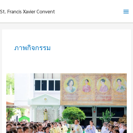
Skip
Ma
St. Francis Xavier Convent
to
content
Me
ภาพกิจกรรม
ว
จน
พิธีกรรม
สมโภช
นัก
บุญ
เป
โตร