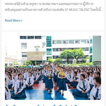
พรรษ เสนีย์วงศ์ ณ อยุธยา นายกสมาคมฯ และคณะกรรมการ ผู้ให้การ
สนับสนุนอย่างเป็นทางการสำหรับการแข่งขัน SF MUSIC TALENT ในครั้งนี้
Read More »
น้อม
วันทา
บูชา
ครู
ผู้
หว่าน
เมล็ด
พันธุ์
แห่ง
ปัญญา
และ
ความ