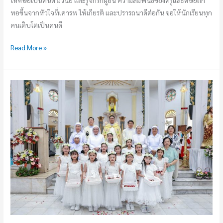
ทอขึ้นจากหัวใจที่เคารพ ให้เกียรติ และปรารถนาดีต่อกัน ขอให้นักเรียนทุก
คนเติบโตเป็นคนดี
Read More »
งาน
สมโภช
พระ
วรกาย
และ
พระ
โลหิต
ของ
พระ
ค
ริ
สต