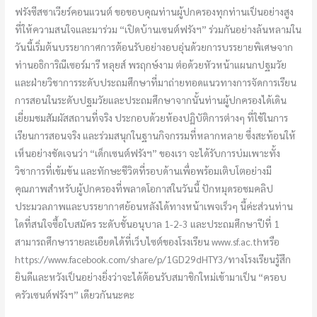
ฟรังซีสซาเวียร์คอนแวนต์ ขอขอบคุณท่านผู้ปกครองทุกท่านเป็นอย่างสูง
ที่ให้ความสนใจและมาร่วม “เปิดบ้านเซนต์ฟรังฯ” ร่วมกันอย่างล้นหลามใน
วันนี้เริ่มต้นบรรยากาศการต้อนรับอย่างอบอุ่นด้วยการบรรยายพิเศษจาก
ท่านอธิการิณีเซอร์มารี หลุยส์ พรฤกษ์งาม ต่อด้วยหัวหน้าแผนกปฐมวัย
และฝ่ายวิชาการระดับประถมศึกษาที่มาถ่ายทอดแนวทางการจัดการเรียน
การสอนในระดับปฐมวัยและประถมศึกษาจากนั้นท่านผู้ปกครองได้เดิน
เยี่ยมชมสัมผัสสถานที่จริง ประกอบด้วยห้องปฏิบัติการต่างๆ ที่ใช้ในการ
เรียนการสอนจริง และร่วมสนุกในฐานกิจกรรมที่หลากหลาย ซึ่งสะท้อนให้
เห็นอย่างชัดเจนว่า “เด็กเซนต์ฟรังฯ” ของเรา จะได้รับการบ่มเพาะทั้ง
วิชาการที่เข้มข้น และทักษะชีวิตที่รอบด้านเพื่อพร้อมเติบโตอย่างมี
คุณภาพสำหรับผู้ปกครองที่พลาดโอกาสในวันนี้ ปักหมุดรอชมคลิป
ประมวลภาพและบรรยากาศย้อนหลังได้ทางหน้าเพจเร็วๆ นี้ค่ะส่วนท่าน
ใดที่สนใจซื้อใบสมัคร ระดับชั้นอนุบาล 1-2-3 และประถมศึกษาปีที่ 1
สามารถศึกษารายละเอียดได้ที่เว็บไซต์ของโรงเรียน www.sf.ac.thหรือ
https://www.facebook.com/share/p/1GD29dHTY3/ทางโรงเรียนรู้สึก
ยินดีและหวังเป็นอย่างยิ่งว่าจะได้ต้อนรับสมาชิกใหม่เข้ามาเป็น “ครอบ
ครัวเซนต์ฟรังฯ” เดียวกันนะคะ