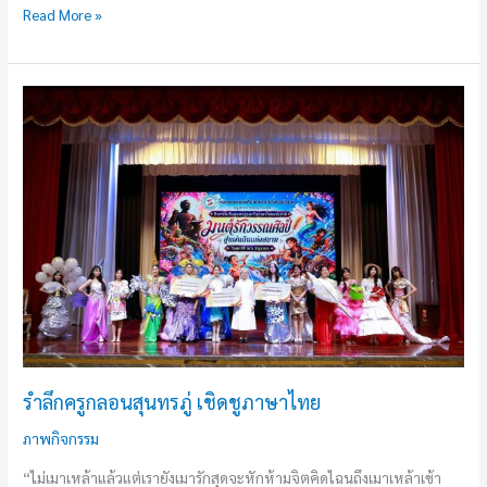
Read More »
รำลึก
ครู
กลอน
สุนทร
ภู่
เชิดชู
ภาษา
ไทย
รำลึกครูกลอนสุนทรภู่ เชิดชูภาษาไทย
ภาพกิจกรรม
“ไม่เมาเหล้าแล้วแต่เรายังเมารักสุดจะหักห้ามจิตคิดไฉนถึงเมาเหล้าเช้า