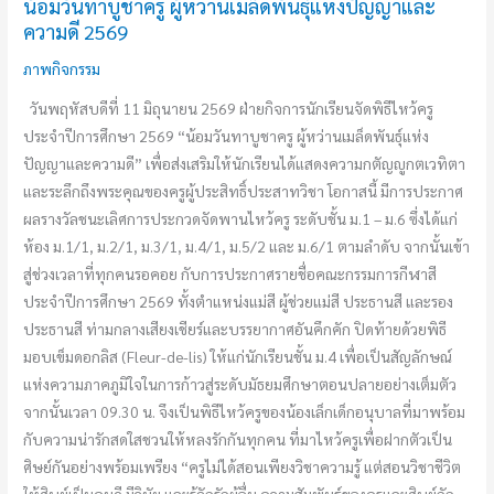
น้อมวันทาบูชาครู ผู้หว่านเมล็ดพันธุ์แห่งปัญญาและ
ดี
ความดี 2569
2569
ภาพกิจกรรม
วันพฤหัสบดีที่ 11 มิถุนายน 2569 ฝ่ายกิจการนักเรียนจัดพิธีไหว้ครู
ประจำปีการศึกษา 2569 “น้อมวันทาบูชาครู ผู้หว่านเมล็ดพันธุ์แห่ง
ปัญญาและความดี” เพื่อส่งเสริมให้นักเรียนได้แสดงความกตัญญูกตเวทิตา
และระลึกถึงพระคุณของครูผู้ประสิทธิ์ประสาทวิชา โอกาสนี้ มีการประกาศ
ผลรางวัลชนะเลิศการประกวดจัดพานไหว้ครู ระดับชั้น ม.1 – ม.6 ซึ่งได้แก่
ห้อง ม.1/1, ม.2/1, ม.3/1, ม.4/1, ม.5/2 และ ม.6/1 ตามลำดับ จากนั้นเข้า
สู่ช่วงเวลาที่ทุกคนรอคอย กับการประกาศรายชื่อคณะกรรมการกีฬาสี
ประจำปีการศึกษา 2569 ทั้งตำแหน่งแม่สี ผู้ช่วยแม่สี ประธานสี และรอง
ประธานสี ท่ามกลางเสียงเชียร์และบรรยากาศอันคึกคัก ปิดท้ายด้วยพิธี
มอบเข็มดอกลิส (Fleur-de-lis) ให้แก่นักเรียนชั้น ม.4 เพื่อเป็นสัญลักษณ์
แห่งความภาคภูมิใจในการก้าวสู่ระดับมัธยมศึกษาตอนปลายอย่างเต็มตัว
จากนั้นเวลา 09.30 น. จึงเป็นพิธีไหว้ครูของน้องเล็กเด็กอนุบาลที่มาพร้อม
กับความน่ารักสดใสชวนให้หลงรักกันทุกคน ที่มาไหว้ครูเพื่อฝากตัวเป็น
ศิษย์กันอย่างพร้อมเพรียง “ครูไม่ได้สอนเพียงวิชาความรู้ แต่สอนวิชาชีวิต
ให้ศิษย์เป็นคนดี มีวินัย และรู้จักรักผู้อื่น ความสัมพันธ์ของครูและศิษย์ถัก