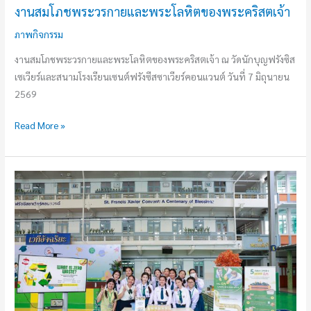
งานสมโภชพระวรกายและพระโลหิตของพระคริสตเจ้า
เจ้า
ภาพกิจกรรม
งานสมโภชพระวรกายและพระโลหิตของพระคริสตเจ้า ณ วัดนักบุญฟรังซิส
เซเวียร์และสนามโรงเรียนเซนต์ฟรังซีสซาเวียร์คอนแวนต์ วันที่ 7 มิถุนายน
2569
Read More »
เปิด
บ้าน
โรงเรียน
5
ดาว