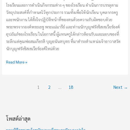
โรงเรียนและการดำเนินกิจกรรมต่าง ๆ ของโรงเรียน ดำเนินการบรรลุตาม
วัตถุประสงค์ที่กำหนดไว้ทุกประการ รวมทั้งเพื่อให้นักเรียน บุคลากรครู
และพนักงาน ได้ตั้งใจปฏิบัติหน้าที่ของตนด้วยความรับผิดชอบด้วย
พระพรจากองค์พระเยซู พระแม่มารีย์ และท่านนักบุญฟรังซิสเซเวียร์องค์
อุปถัมภ์ของโรงเรียน ในโอกาสนี้ ผู้แทนครูได้กล่าวต้อนรับและมอบของที่
ระลึกแด่คุณพ่อสมเกียรติ บุญอนันตบุตร ที่มาดำรงตำแหน่งเจ้าอาวาสวัด
นักบุญฟรังซิสเซเวียร์องค์ใหม่ด้วย
Read More »
1
2
…
18
Next
→
โพสต์ล่าสุด
ช่
ว