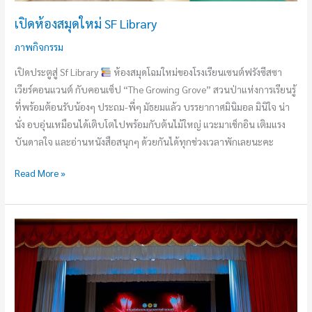
เปิดห้องสมุดใหม่ SF Library
ภาพกิจกรรม
เปิดประตูสู่ Sf Library
ห้องสมุดโฉมใหม่ของโรงเรียนเซนต์ฟรังซีสซา
เวียร์คอนแวนต์ กับคอนเซ็ป “The Growing Grove” สวนป่าแห่งการเรียนรู้
ที่พร้อมต้อนรับน้องๆ ประถม-พี่ๆ มัธยมแล้ว บรรยากาศมินิมอล มินิใจ น่า
นั่ง อบอุ่นเหมือนได้เติบโตไปพร้อมกับต้นไม้ใหญ่ แวะมาเช็กอิน เติมแรง
บันดาลใจ และอ่านหนังสือสนุกๆ ด้วยกันได้ทุกช่วงเวลาพักเลยนะคะ
Read More »
SF
MUSIC
TALENT
2569