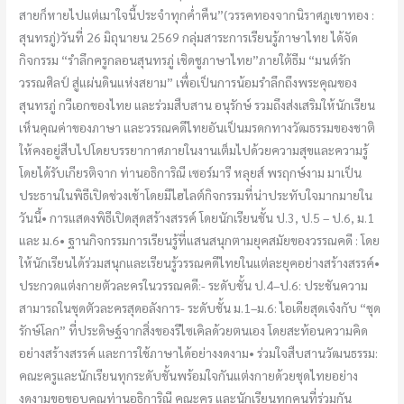
สายก็หายไปแต่เมาใจนี้ประจำทุกค่ำคืน”(วรรคทองจากนิราศภูเขาทอง :
สุนทรภู่)วันที่ 26 มิถุนายน 2569 กลุ่มสาระการเรียนรู้ภาษาไทย ได้จัด
กิจกรรม “รำลึกครูกลอนสุนทรภู่ เชิดชูภาษาไทย”ภายใต้ธีม “มนต์รัก
วรรณศิลป์ สู่แผ่นดินแห่งสยาม” เพื่อเป็นการน้อมรำลึกถึงพระคุณของ
สุนทรภู่ กวีเอกของไทย และร่วมสืบสาน อนุรักษ์ รวมถึงส่งเสริมให้นักเรียน
เห็นคุณค่าของภาษา และวรรณคดีไทยอันเป็นมรดกทางวัฒธรรมของชาติ
ให้คงอยู่สืบไปโดยบรรยากาศภายในงานเต็มไปด้วยความสุขและความรู้
โดยได้รับเกียรติจาก ท่านอธิการิณี เซอร์มารี หลุยส์ พรฤกษ์งาม มาเป็น
ประธานในพิธีเปิดช่วงเช้าโดยมีไฮไลต์กิจกรรมที่น่าประทับใจมากมายใน
วันนี้• การแสดงพิธีเปิดสุดสร้างสรรค์ โดยนักเรียนชั้น ป.3, ป.5 – ป.6, ม.1
และ ม.6• ฐานกิจกรรมการเรียนรู้ที่แสนสนุกตามยุคสมัยของวรรณคดี : โดย
ให้นักเรียนได้ร่วมสนุกและเรียนรู้วรรณคดีไทยในแต่ละยุคอย่างสร้างสรรค์•
ประกวดแต่งกายตัวละครในวรรณคดี:- ระดับชั้น ป.4–ป.6: ประชันความ
สามารถในชุดตัวละครสุดอลังการ- ระดับชั้น ม.1–ม.6: ไอเดียสุดเจ๋งกับ “ชุด
รักษ์โลก” ที่ประดิษฐ์จากสิ่งของรีไซเคิลด้วยตนเอง โดยสะท้อนความคิด
อย่างสร้างสรรค์ และการใช้ภาษาได้อย่างงดงาม• ร่วมใจสืบสานวัฒนธรรม:
คณะครูและนักเรียนทุกระดับชั้นพร้อมใจกันแต่งกายด้วยชุดไทยอย่าง
งดงามขอขอบคุณท่านอธิการิณี คณะครู และนักเรียนทุกคนที่ร่วมกัน