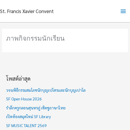
Skip
Ma
St. Francis Xavier Convent
to
content
Me
ภาพกิจกรรมนักเรียน
โพสต์ล่าสุด
ช่
ว
วจนพิธีกรรมสมโภชนักบุญเปโตรและนักบุญเปาโล
ง
SF Open House 2026
เ
รำลึกครูกลอนสุนทรภู่ เชิดชูภาษาไทย
ว
เปิดห้องสมุดใหม่ SF Library
ล
า
SF MUSIC TALENT 2569