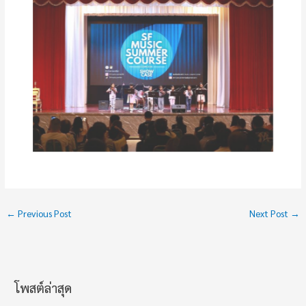
←
Previous Post
Next Post
→
โพสต์ล่าสุด
ช่
ว