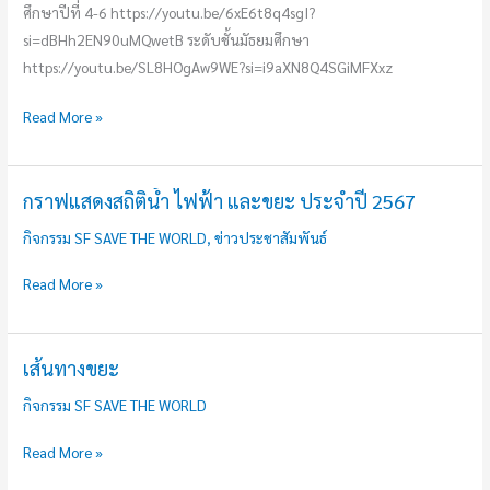
ศึกษาปีที่ 4-6 https://youtu.be/6xE6t8q4sgI?
หลวง
si=dBHh2EN90uMQwetB ระดับชั้นมัธยมศึกษา
https://youtu.be/SL8HOgAw9WE?si=i9aXN8Q4SGiMFXxz
Read More »
กราฟแสดงสถิติน้ำ ไฟฟ้า และขยะ ประจำปี 2567
กราฟ
แสดง
กิจกรรม SF SAVE THE WORLD
,
ข่าวประชาสัมพันธ์
สถิติ
น้ำ
Read More »
ไฟฟ้า
และ
ขยะ
เส้นทางขยะ
เส้น
ประจำ
ทาง
กิจกรรม SF SAVE THE WORLD
ปี
ขยะ
2567
Read More »