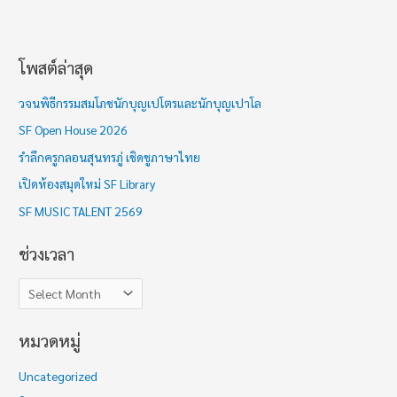
โพสต์ล่าสุด
ช่
ว
วจนพิธีกรรมสมโภชนักบุญเปโตรและนักบุญเปาโล
ง
SF Open House 2026
เ
รำลึกครูกลอนสุนทรภู่ เชิดชูภาษาไทย
ว
เปิดห้องสมุดใหม่ SF Library
ล
า
SF MUSIC TALENT 2569
ช่วงเวลา
หมวดหมู่
Uncategorized