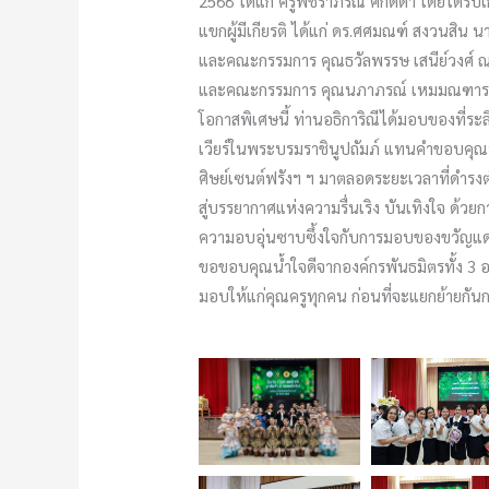
2568 ได้แก่ ครูพัชราภรณ์ ศักดิ์ดา โดยได้รั
แขกผู้มีเกียรติ ได้แก่ ดร.ศศมณฑ์ สงวนสิน 
และคณะกรรมการ คุณธวัลพรรษ เสนีย์วงศ์ ณ
และคณะกรรมการ คุณนภาภรณ์ เหมมณฑารพ 
โอกาสพิเศษนี้ ท่านอธิการิณีได้มอบของที่
เวียร์ในพระบรมราชินูปถัมภ์ แทนคำขอบคุณที่
ศิษย์เซนต์ฟรังฯ ฯ มาตลอดระยะเวลาที่ดำรง
สู่บรรยากาศแห่งความรื่นเริง บันเทิงใจ ด้
ความอบอุ่นซาบซึ้งใจกับการมอบของขวัญแด่ค
ขอขอบคุณน้ำใจดีจากองค์กรพันธมิตรทั้ง 3 อง
มอบให้แก่คุณครูทุกคน ก่อนที่จะแยกย้ายกัน