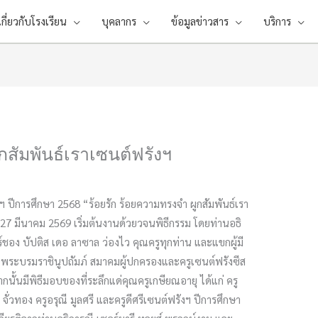
เกี่ยวกับโรงเรียน
บุคลากร
ข้อมูลข่าวสาร
บริการ
กสัมพันธ์เราเซนต์ฟรังฯ
งฯ ปีการศึกษา 2568 “ร้อยรัก ร้อยความทรงจำ ผูกสัมพันธ์เรา
่ 27 มีนาคม 2569 เริ่มต้นงานด้วยวจนพิธีกรรม โดยท่านอธิ
ร์ชอง บัปติส เดอ ลาซาล ว่องไว คุณครูทุกท่าน และแขกผู้มี
ในพระบรมราชินูปถัมภ์ สมาคมผู้ปกครองและครูเซนต์ฟรังซีส
ากนั้นมีพิธีมอบของที่ระลึกแด่คุณครูเกษียณอายุ ได้แก่ ครู
ั่วทอง ครูอรุณี มูลศรี และครูดีศรีเซนต์ฟรังฯ ปีการศึกษา