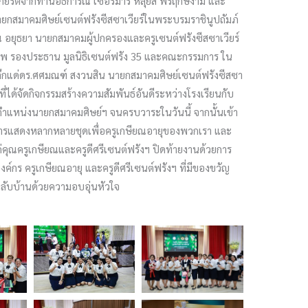
บเกียรติจากท่านอธิการณี เซอร์มารี หลุยส์ พรฤกษ์งาม และ
นายกสมาคมศิษย์เซนต์ฟรังซีสซาเวียร์ในพระบรมราชินูปถัมภ์
 อยุธยา นายกสมาคมผู้ปกครองและครูเซนต์ฟรังซีสซาเวียร์
รองประธาน มูลนิธิเซนต์ฟรัง 35 และคณะกรรมการ ใน
ระลึกแด่ดร.ศศมณฑ์ สงวนสิน นายกสมาคมศิษย์เซนต์ฟรังซีสซา
ได้จัดกิจกรรมสร้างความสัมพันธ์อันดีระหว่างโรงเรียนกับ
ตำแหน่งนายกสมาคมศิษย์ฯ จนครบวาระในวันนี้ จากนั้นเข้า
วยการแสดงหลากหลายชุดเพื่อครูเกษียณอายุของพวกเรา และ
ุณครูเกษียณและครูดีศรีเซนต์ฟรังฯ ปิดท้ายงานด้วยการ
ค์กร ครูเกษียณอายุ และครูดีศรีเซนต์ฟรังฯ ที่มีของขวัญ
กลับบ้านด้วยความอบอุ่นหัวใจ