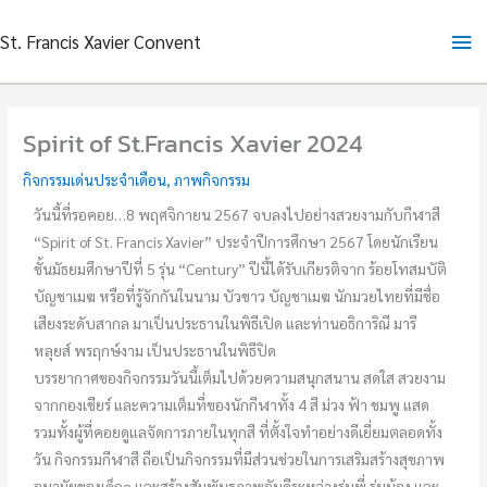
Skip
Ma
St. Francis Xavier Convent
to
content
Me
Spirit of St.Francis Xavier 2024
กิจกรรมเด่นประจำเดือน
,
ภาพกิจกรรม
วันนี้ที่รอคอย…8 พฤศจิกายน 2567 จบลงไปอย่างสวยงามกับกีฬาสี
“Spirit of St. Francis Xavier” ประจำปีการศึกษา 2567 โดยนักเรียน
ชั้นมัธยมศึกษาปีที่ 5 รุ่น “Century” ปีนี้ได้รับเกียรติจาก ร้อยโทสมบัติ
บัญชาเมฆ หรือที่รู้จักกันในนาม บัวขาว บัญชาเมฆ นักมวยไทยที่มีชื่อ
เสียงระดับสากล มาเป็นประธานในพิธีเปิด และท่านอธิการิณี มารี
หลุยส์ พรฤกษ์งาม เป็นประธานในพิธีปิด
บรรยากาศของกิจกรรมวันนี้เต็มไปด้วยความสนุกสนาน สดใส สวยงาม
จากกองเชียร์ และความเต็มที่ของนักกีฬาทั้ง 4 สี ม่วง ฟ้า ชมพู แสด
รวมทั้งผู้ที่คอยดูแลจัดการภายในทุกสี ที่ตั้งใจทำอย่างดีเยี่ยมตลอดทั้ง
วัน กิจกรรมกีฬาสี ถือเป็นกิจกรรมที่มีส่วนช่วยในการเสริมสร้างสุขภาพ
อนามัยของเด็กๆ และสร้างสัมพันธภาพอันดีระหว่างรุ่นพี่ รุ่นน้อง และ