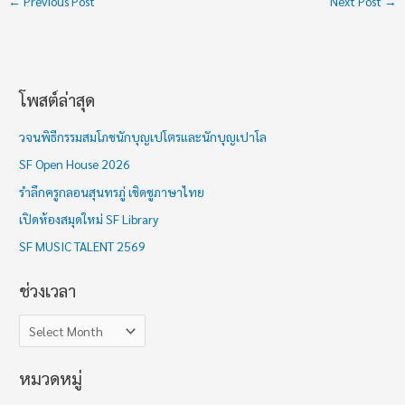
←
Previous Post
Next Post
→
โพสต์ล่าสุด
ช่
ว
วจนพิธีกรรมสมโภชนักบุญเปโตรและนักบุญเปาโล
ง
SF Open House 2026
เ
รำลึกครูกลอนสุนทรภู่ เชิดชูภาษาไทย
ว
เปิดห้องสมุดใหม่ SF Library
ล
า
SF MUSIC TALENT 2569
ช่วงเวลา
หมวดหมู่