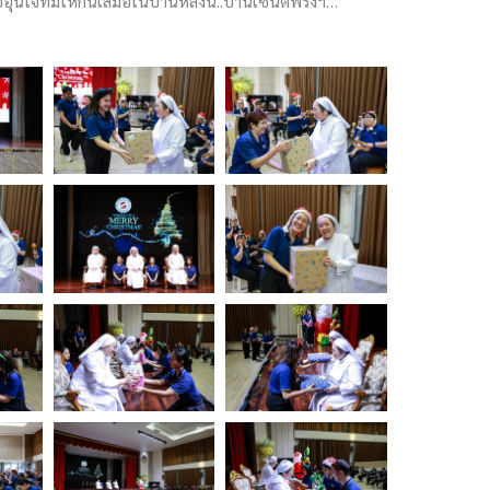
นใจที่มีให้กันเสมอในบ้านหลังนี้..บ้านเซนต์ฟรังฯ…
6