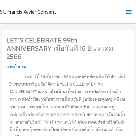
Skip
Ma
St. Francis Xavier Convent
to
content
Me
LET’S CELEBRATE 99th
ANNIVERSARY เมื่อวันที่ 16 ธันวาคม
2566
ภาพกิจกรรม
วันเสาร์ที่ 16 ธันวาคม 2566 สมาคมศิษย์เซนต์ฟรังซีสซาเวียร์
ในพระบรมราชินูปถัมภ์จัดงาน “LET’S CELEBRATE 99th
ANNIVERSARY” ณ สนามโรงเรียน เพื่อเป็นการพบปะสังสรรค์ ระลึก
ความหลังครั้งวัยเยาว์กันระหว่างเพื่อน รุ่นพี่ รุ่นน้อง และคุณครูเกษียณ
อายุ บรรยากาศภายในงานอบอุ่น เป็นกันเองกับการแสดงของครู
เกษียณ อิ่มอร่อยกับอาหารหลากหลาย การจับสลากของรางวัล รวมทั้ง
สนุกสนานกับธีม SF 90’s Party และได้ร่วมร้องเพลงอย่างใกล้ชิดกับนัก
ร้องที่ทุกคนคุ้นเคยอย่าง ปีเตอร์ คอร์ป ไดเรนดัล จั๊ก ชวิน และต้าร์ มิส