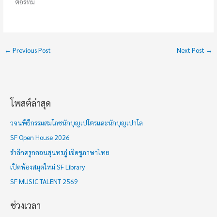
ตอร์ทีม
←
Previous Post
Next Post
→
โพสต์ล่าสุด
ช่
ว
วจนพิธีกรรมสมโภชนักบุญเปโตรและนักบุญเปาโล
ง
SF Open House 2026
เ
รำลึกครูกลอนสุนทรภู่ เชิดชูภาษาไทย
ว
เปิดห้องสมุดใหม่ SF Library
ล
า
SF MUSIC TALENT 2569
ช่วงเวลา