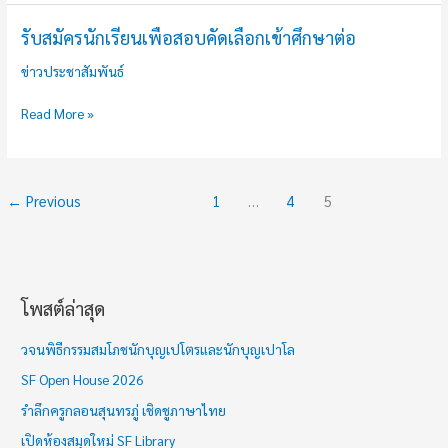
รับสมัครนักเรียนเพื่อสอบคัดเลือกเข้าศึกษาต่อ
รับ
สมัคร
ข่าวประชาสัมพันธ์
นักเรียน
เพื่อ
Read More »
สอบ
คัด
เลือก
←
Previous
1
…
4
5
เข้า
ศึกษา
ต่อ
โพสต์ล่าสุด
ช่
ว
วจนพิธีกรรมสมโภชนักบุญเปโตรและนักบุญเปาโล
ง
SF Open House 2026
เ
รำลึกครูกลอนสุนทรภู่ เชิดชูภาษาไทย
ว
เปิดห้องสมุดใหม่ SF Library
ล