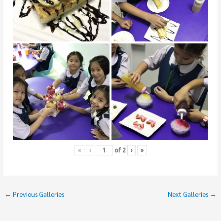
«
‹
of
2
›
»
←
Previous Galleries
Next Galleries
→