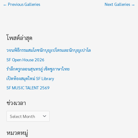
←
Previous Galleries
Next Galleries
→
โพสต์ล่าสุด
ช่
ว
วจนพิธีกรรมสมโภชนักบุญเปโตรและนักบุญเปาโล
ง
SF Open House 2026
เ
รำลึกครูกลอนสุนทรภู่ เชิดชูภาษาไทย
ว
เปิดห้องสมุดใหม่ SF Library
ล
า
SF MUSIC TALENT 2569
ช่วงเวลา
หมวดหมู่