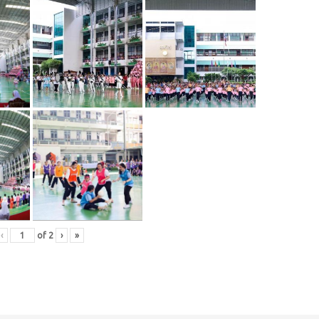
‹
of
2
›
»