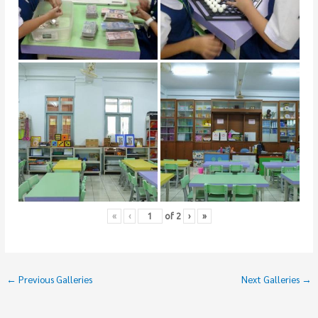
«
‹
of
2
›
»
←
Previous Galleries
Next Galleries
→