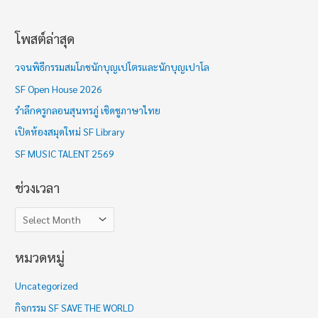
โพสต์ล่าสุด
ช่
ว
วจนพิธีกรรมสมโภชนักบุญเปโตรและนักบุญเปาโล
ง
SF Open House 2026
เ
รำลึกครูกลอนสุนทรภู่ เชิดชูภาษาไทย
ว
เปิดห้องสมุดใหม่ SF Library
ล
า
SF MUSIC TALENT 2569
ช่วงเวลา
หมวดหมู่
Uncategorized
กิจกรรม SF SAVE THE WORLD