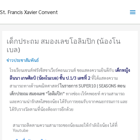
Skip
Ma
St. Francis Xavier Convent
to
content
Me
เด็กประถม สมองเลขโอลิมปิก (น้องโน
เบล)
ข่าวประชาสัมพันธ์
โรงเรียนเซนต์ฟรังซีสซาเวียร์คอนแวนต์ ขอแสดงความยินดีกับ
เด็กหญิง
ลีนนา เกษศิลป์ (น้องโนเบล) ชั้น ป.1/3 เลขที่ 2
ที่ได้แสดงความ
สามารถทางด้านคณิตศาสตร์
ในรายการ SUPER10 | SEASON5 ตอน
เด็กประถม สมองเลข “โอลิมปิก”
ทางช่อง เวิร์คพอยท์ ความสามารถ
และความน่ารักสดใสของน้อง ได้รับการยอมรับจากคณะกรรมการ และ
ได้รับรางวัลตามที่น้องต้องการอีกด้วย
สามารถติดตามความสามารถของน้องและให้กำลังใจน้อง ได้ที่
Youtube