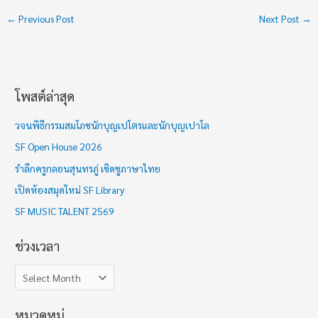
←
Previous Post
Next Post
→
โพสต์ล่าสุด
ช่
ว
วจนพิธีกรรมสมโภชนักบุญเปโตรและนักบุญเปาโล
ง
SF Open House 2026
เ
รำลึกครูกลอนสุนทรภู่ เชิดชูภาษาไทย
ว
เปิดห้องสมุดใหม่ SF Library
ล
า
SF MUSIC TALENT 2569
ช่วงเวลา
หมวดหมู่