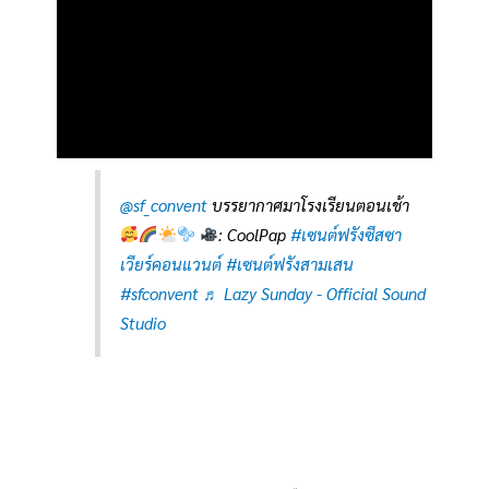
@sf_convent
บรรยากาศมาโรงเรียนตอนเช้า
: CoolPap
#เซนต์ฟรังซีสซา
เวียร์คอนแวนต์
#เซนต์ฟรังสามเสน
#sfconvent
♬ Lazy Sunday - Official Sound
Studio