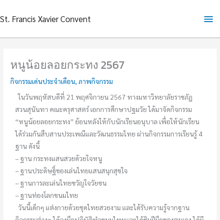
Skip
Ma
St. Francis Xavier Convent
to
content
Me
หนูน้อยลอยกระทง 2567
กิจกรรมเด่นประจำเดือน
,
ภาพกิจกรรม
ในวันพฤหัสบดีที่ 21 พฤศจิกายน 2567 ทางมหาวิทยาลัยราชภัฏ
สวนสุนันทา คณะครุศาสตร์ เอกการศึกษาปฐมวัย ได้มาจัดกิจกรรม
“หนูน้อยลอยกระทง” ย้อนหลังให้กับนักเรียนอนุบาล เพื่อให้นักเรียน
ได้ร่วมกันสืบสานประเพณีและวัฒนธรรมไทย ผ่านกิจกรรมการเรียนรู้ 4
ฐาน ดังนี้
–
ฐาน กระทงแสนสวยด้วยใจหนู
–
ฐานประดิษฐิ์ของเล่นไทยแสนสนุกสุขใจ
–
ฐานการละเล่นไทยขวัญใจวัยซน
–
ฐานท่องโลกขนมไทย
วันนี้เด็กๆ แต่งกายด้วยชุดไทยสวยงาม และได้รับความรู้จากฐาน
กิจกรรมต่างๆ ได้ลงมือปฏิบัติทำขนมไทยและได้ชิมฝีมือของตนเอง ได้มี