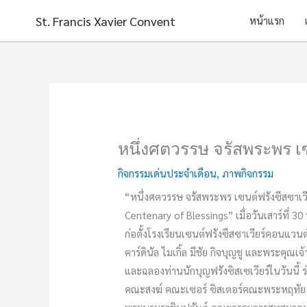
Skip
St. Francis Xavier Convent
หน้าแรก
to
content
หนึ่งศตวรรษ จรัสพระพร เ
กิจกรรมเด่นประจำเดือน
,
ภาพกิจกรรม
“หนึ่งศตวรรษ จรัสพระพร เซนต์ฟรังซีสซาเวี
Centenary of Blessings” เมื่อวันเสาร์ที
ก่อตั้งโรงเรียนเซนต์ฟรังซีสซาเวียร์คอนแวนต์
คาร์ดินัล ไมเกิ้ล มีชัย กิจบุญชู และพระคุ
และฉลองท่านนักบุญฟรังซิสเซเวียร์ในวันนี้ ร่
คณะสงฆ์ คณะเซอร์ ซิสเตอร์คณะพระหฤทัย 