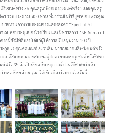
ศิษย์เซนต์ปอล เดอ ชาร์ตร คณะกรรมการสมาคมผู้ปกครอง
นิธิเซนต์ฟรัง 35 คุณครูเกษียณอายุเซนต์ฟรังฯ และคุณครู
ร์ตร รวมประมาณ 400 ท่าน ที่มาร่วมในพิธีบูขาขอบพระคุณ
วมรับประทานอาหารและชมการแสดงละคร “Spirit of St.
รังฯ ณ หอประชุมของโรงเรียน และนิทรรศการ “SF Arena of
นี้ยังมีพิธีมอบโล่แก่ผู้ให้การสนับสนุนงาน 100 ปี
สดิ์ตระกูล 2) คุณศศมณฑ์ สงวนสิน นายกสมาคมศิษย์เซนต์ฟรัง
ิรมาณ หัสถาดล นายกสมาคมผู้ปกครองและครูเซนต์ฟรังซีสซา
นต์ฟรัง 35 ถือเป็นอีกหนึ่งเหตุการณ์ประวัติศาสตร์หน้า
สูง ที่ทุกท่านกรุณาให้เกียรติมาร่วมงานในวันนี้