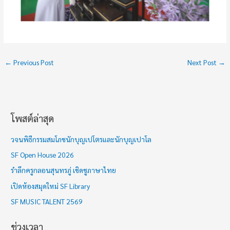
←
Previous Post
Next Post
→
โพสต์ล่าสุด
ช่
ว
วจนพิธีกรรมสมโภชนักบุญเปโตรและนักบุญเปาโล
ง
SF Open House 2026
เ
รำลึกครูกลอนสุนทรภู่ เชิดชูภาษาไทย
ว
เปิดห้องสมุดใหม่ SF Library
ล
า
SF MUSIC TALENT 2569
ช่วงเวลา