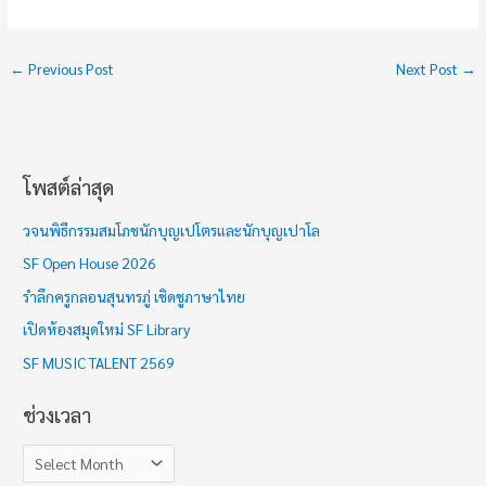
←
Previous Post
Next Post
→
โพสต์ล่าสุด
ช่
ว
วจนพิธีกรรมสมโภชนักบุญเปโตรและนักบุญเปาโล
ง
SF Open House 2026
เ
รำลึกครูกลอนสุนทรภู่ เชิดชูภาษาไทย
ว
เปิดห้องสมุดใหม่ SF Library
ล
า
SF MUSIC TALENT 2569
ช่วงเวลา