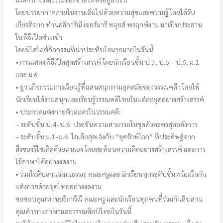
โดยบรรยากาศภายในงานเต็มไปด้วยความสุขและความรู้ โดยได้รับ
เกียรติจาก ท่านอธิการิณี เซอร์มารี หลุยส์ พรฤกษ์งาม มาเป็นประธาน
ในพิธีเปิดช่วงเช้า
โดยมีไฮไลต์กิจกรรมที่น่าประทับใจมากมายในวันนี้
• การแสดงพิธีเปิดสุดสร้างสรรค์ โดยนักเรียนชั้น ป.3, ป.5 – ป.6, ม.1
และ ม.6
• ฐานกิจกรรมการเรียนรู้ที่แสนสนุกตามยุคสมัยของวรรณคดี : โดยให้
นักเรียนได้ร่วมสนุกและเรียนรู้วรรณคดีไทยในแต่ละยุคอย่างสร้างสรรค์
• ประกวดแต่งกายตัวละครในวรรณคดี:
– ระดับชั้น ป.4–ป.6: ประชันความสามารถในชุดตัวละครสุดอลังการ
– ระดับชั้น ม.1–ม.6: ไอเดียสุดเจ๋งกับ “ชุดรักษ์โลก” ที่ประดิษฐ์จาก
สิ่งของรีไซเคิลด้วยตนเอง โดยสะท้อนความคิดอย่างสร้างสรรค์ และการ
ใช้ภาษาได้อย่างงดงาม
• ร่วมใจสืบสานวัฒนธรรม: คณะครูและนักเรียนทุกระดับชั้นพร้อมใจกัน
แต่งกายด้วยชุดไทยอย่างงดงาม
ขอขอบคุณท่านอธิการิณี คณะครู และนักเรียนทุกคนที่ร่วมกันสืบสาน
คุณค่าทางภาษาและวรรณศิลป์ไทยในวันนี้