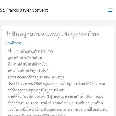
Skip
Ma
St. Francis Xavier Convent
to
content
Me
รำลึกครูกลอนสุนทรภู่ เชิดชูภาษาไทย
ภาพกิจกรรม
“ไม่เมาเหล้าแล้วแต่เรายังเมารัก
สุดจะหักห้ามจิตคิดไฉน
ถึงเมาเหล้าเช้าสายก็หายไป
แต่เมาใจนี้ประจำทุกค่ำคืน”
(วรรคทองจากนิราศภูเขาทอง : สุนทรภู่)
วันที่ 26 มิถุนายน 2569 กลุ่มสาระการเรียนรู้ภาษาไทย ได้จัดกิจกรรม
“รำลึกครูกลอนสุนทรภู่ เชิดชูภาษาไทย”
ภายใต้ธีม “มนต์รักวรรณศิลป์ สู่แผ่นดินแห่งสยาม” เพื่อเป็นการน้อม
รำลึกถึงพระคุณของสุนทรภู่ กวีเอกของไทย และร่วมสืบสาน อนุรักษ์
รวมถึงส่งเสริมให้นักเรียนเห็นคุณค่าของภาษา และวรรณคดีไทยอันเป็น
มรดกทางวัฒธรรมของชาติให้คงอยู่สืบไป