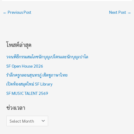
←
Previous Post
Next Post
→
โพสต์ล่าสุด
ช่
ว
วจนพิธีกรรมสมโภชนักบุญเปโตรและนักบุญเปาโล
ง
SF Open House 2026
เ
รำลึกครูกลอนสุนทรภู่ เชิดชูภาษาไทย
ว
เปิดห้องสมุดใหม่ SF Library
ล
า
SF MUSIC TALENT 2569
ช่วงเวลา