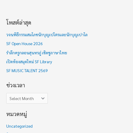
โพสต์ล่าสุด
ช่
ว
วจนพิธีกรรมสมโภชนักบุญเปโตรและนักบุญเปาโล
ง
SF Open House 2026
เ
รำลึกครูกลอนสุนทรภู่ เชิดชูภาษาไทย
ว
เปิดห้องสมุดใหม่ SF Library
ล
า
SF MUSIC TALENT 2569
ช่วงเวลา
หมวดหมู่
Uncategorized