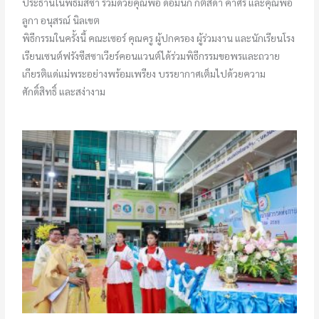
ประธานในพิธีมิสซา ร่วมด้วยคุณพ่อ ดอมินิก กิตสดา คำศรี และคุณพ่อ
ลูกา อนุสรณ์ นิลเขต
พิธีกรรมในครั้งนี้ คณะเซอร์ คุณครู ผู้ปกครอง ผู้ร่วมงาน และนักเรียนโรง
เรียนเซนต์ฟรังซีสซาเวียร์คอนแวนต์ได้ร่วมพิธีกรรมขอพรและถวาย
เกียรติแด่แม่พระอย่างพร้อมเพรียง บรรยากาศเต็มไปด้วยความ
ศักดิ์สิทธิ์ และสง่างาม