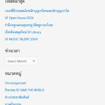
โพสต์ล่าสุด
ช่
ว
วจนพิธีกรรมสมโภชนักบุญเปโตรและนักบุญเปาโล
ง
SF Open House 2026
เ
รำลึกครูกลอนสุนทรภู่ เชิดชูภาษาไทย
ว
เปิดห้องสมุดใหม่ SF Library
ล
า
SF MUSIC TALENT 2569
ช่วงเวลา
หมวดหมู่
Uncategorized
กิจกรรม SF SAVE THE WORLD
ข่าวประชาสัมพันธ์
ภาพกิจกรรม