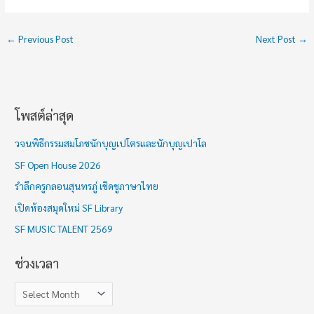
←
Previous Post
Next Post
→
โพสต์ล่าสุด
ช่
ว
วจนพิธีกรรมสมโภชนักบุญเปโตรและนักบุญเปาโล
ง
SF Open House 2026
เ
รำลึกครูกลอนสุนทรภู่ เชิดชูภาษาไทย
ว
เปิดห้องสมุดใหม่ SF Library
ล
า
SF MUSIC TALENT 2569
ช่วงเวลา