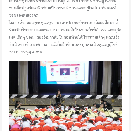
แก้ไขเหตุที่เกิดขึ้นตามแนวทางที่ถูกต้องของ การหนี ซ่อน สู้ ในกรณี
ของเด็กปฐมวัยเราฝึกซ้อมเป็นการหนี ซ่อน และอยู่ให้เงียบที่สุดในที่
ซ่อนของตนเองค่ะ
ในการนี้ขอขอบคุณ คุณครูจากระดับประถมศึกษา และมัธยมศึกษา ที่
ร่วมเป็นวิทยากร และสวมบทบาทสมมุติเป็นเจ้าหน้าที่ตำรวจ และผู้ก่อ
เหตุ เด็กๆ บอก…สมจริงมากค่ะ ในตอนท้ายได้มีการรวมเด็กๆ และแจ้ง
ว่าเป็นการจำลองสถานการณ์เพื่อฝึกซ้อม และทุกคนเป็นคุณครูผู้ใจดี
ของพวกหนูๆ เองค่ะ