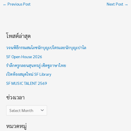
←
Previous Post
Next Post
→
โพสต์ล่าสุด
ช่
ว
วจนพิธีกรรมสมโภชนักบุญเปโตรและนักบุญเปาโล
ง
SF Open House 2026
เ
รำลึกครูกลอนสุนทรภู่ เชิดชูภาษาไทย
ว
เปิดห้องสมุดใหม่ SF Library
ล
า
SF MUSIC TALENT 2569
ช่วงเวลา
หมวดหมู่