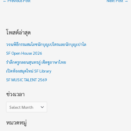
←
Previous Post
Next Post
→
โพสต์ล่าสุด
ช่
ว
วจนพิธีกรรมสมโภชนักบุญเปโตรและนักบุญเปาโล
ง
SF Open House 2026
เ
รำลึกครูกลอนสุนทรภู่ เชิดชูภาษาไทย
ว
เปิดห้องสมุดใหม่ SF Library
ล
า
SF MUSIC TALENT 2569
ช่วงเวลา
หมวดหมู่