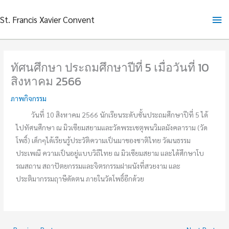
Skip
Ma
St. Francis Xavier Convent
to
content
Me
ทัศนศึกษา ประถมศึกษาปีที่ 5 เมื่อวันที่ 10
สิงหาคม 2566
ภาพกิจกรรม
วันที่ 10 สิงหาคม 2566 นักเรียนระดับชั้นประถมศึกษาปีที่ 5 ได้
ไปทัศนศึกษา ณ มิวเซียมสยามและวัดพระเชตุพนวิมลมังคลาราม (วัด
โพธิ์) เด็กๆได้เรียนรู้ประวัติความเป็นมาของชาติไทย วัฒนธรรม
ประเพณี ความเป็นอยู่แบบวิถีไทย ณ มิวเซียมสยาม และได้ศึกษาโบ
รณสถาน สถาปัตยกรรมและจิตรกรรมฝาผนังที่สวยงาม และ
ประติมากรรมฤาษีดัดตน ภายในวัดโพธิ์อีกด้วย