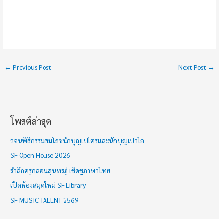
←
Previous Post
Next Post
→
โพสต์ล่าสุด
ช่
ว
วจนพิธีกรรมสมโภชนักบุญเปโตรและนักบุญเปาโล
ง
SF Open House 2026
เ
รำลึกครูกลอนสุนทรภู่ เชิดชูภาษาไทย
ว
เปิดห้องสมุดใหม่ SF Library
ล
า
SF MUSIC TALENT 2569