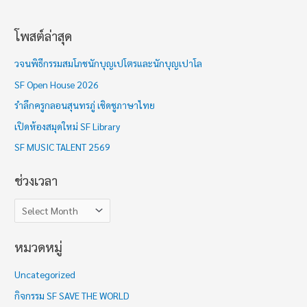
โพสต์ล่าสุด
ช่
ว
วจนพิธีกรรมสมโภชนักบุญเปโตรและนักบุญเปาโล
ง
SF Open House 2026
เ
รำลึกครูกลอนสุนทรภู่ เชิดชูภาษาไทย
ว
เปิดห้องสมุดใหม่ SF Library
ล
า
SF MUSIC TALENT 2569
ช่วงเวลา
หมวดหมู่
Uncategorized
กิจกรรม SF SAVE THE WORLD