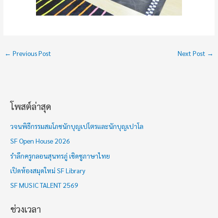
←
Previous Post
Next Post
→
โพสต์ล่าสุด
ช่
ว
วจนพิธีกรรมสมโภชนักบุญเปโตรและนักบุญเปาโล
ง
SF Open House 2026
เ
รำลึกครูกลอนสุนทรภู่ เชิดชูภาษาไทย
ว
เปิดห้องสมุดใหม่ SF Library
ล
า
SF MUSIC TALENT 2569
ช่วงเวลา