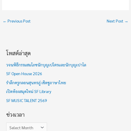
←
Previous Post
Next Post
→
โพสต์ล่าสุด
ช่
ว
วจนพิธีกรรมสมโภชนักบุญเปโตรและนักบุญเปาโล
ง
SF Open House 2026
เ
รำลึกครูกลอนสุนทรภู่ เชิดชูภาษาไทย
ว
เปิดห้องสมุดใหม่ SF Library
ล
า
SF MUSIC TALENT 2569
ช่วงเวลา