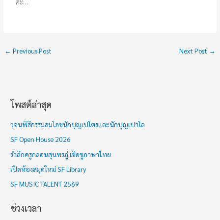
ค่ะ…
←
Previous Post
Next Post
→
โพสต์ล่าสุด
ช่
ว
วจนพิธีกรรมสมโภชนักบุญเปโตรและนักบุญเปาโล
ง
SF Open House 2026
เ
รำลึกครูกลอนสุนทรภู่ เชิดชูภาษาไทย
ว
เปิดห้องสมุดใหม่ SF Library
ล
า
SF MUSIC TALENT 2569
ช่วงเวลา