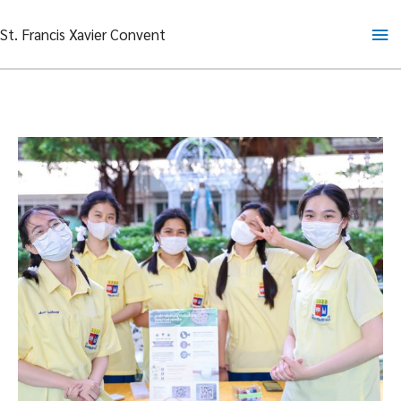
Skip
Ma
St. Francis Xavier Convent
to
content
Me