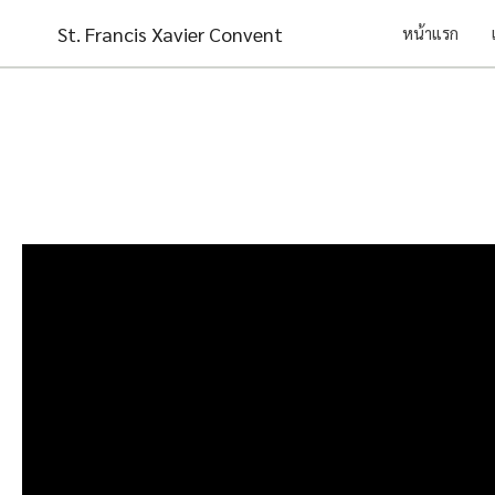
Skip
St. Francis Xavier Convent
หน้าแรก
to
content