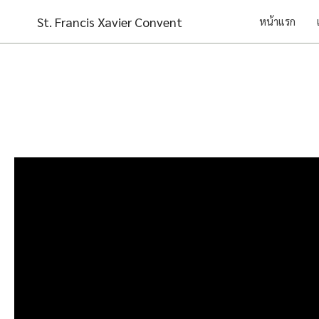
Skip
St. Francis Xavier Convent
หน้าแรก
to
content