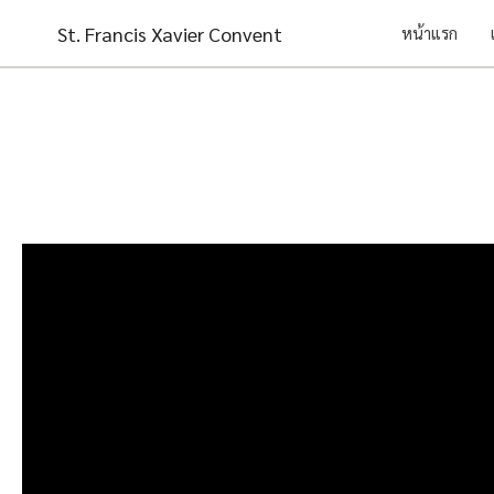
Skip
St. Francis Xavier Convent
หน้าแรก
to
content