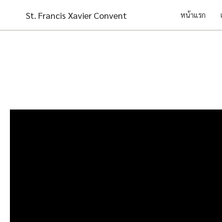
Skip
St. Francis Xavier Convent
หน้าแรก
to
content