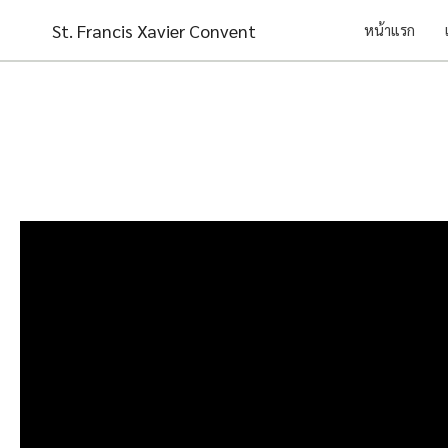
Skip
St. Francis Xavier Convent
หน้าแรก
to
content