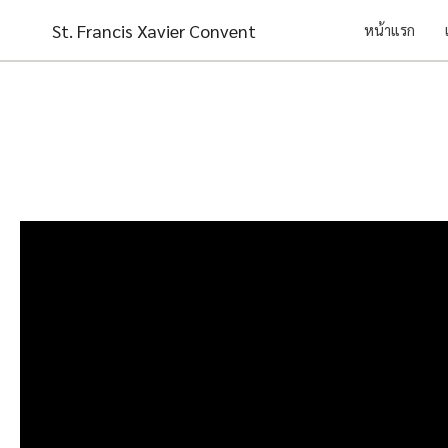
Skip
St. Francis Xavier Convent
หน้าแรก
to
content