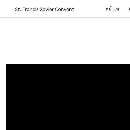
Skip
St. Francis Xavier Convent
หน้าแรก
to
content