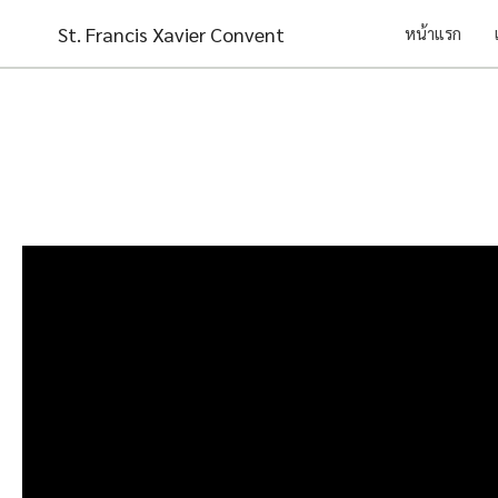
Skip
St. Francis Xavier Convent
หน้าแรก
to
content