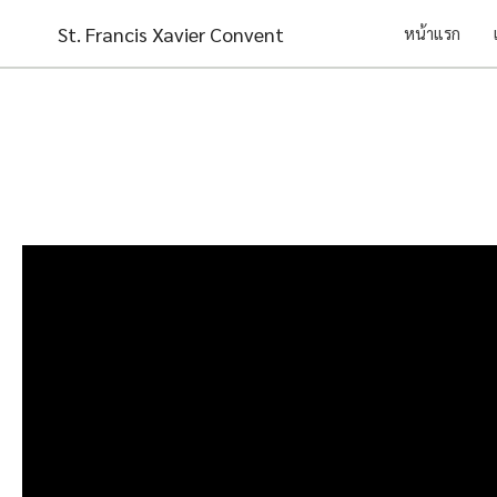
Skip
St. Francis Xavier Convent
หน้าแรก
to
content