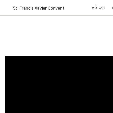
Skip
St. Francis Xavier Convent
หน้าแรก
to
content