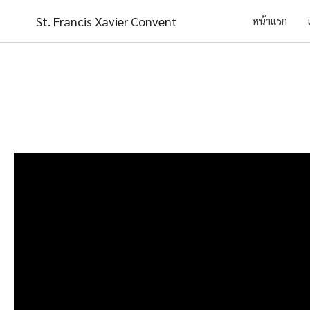
Skip
St. Francis Xavier Convent
หน้าแรก
to
content