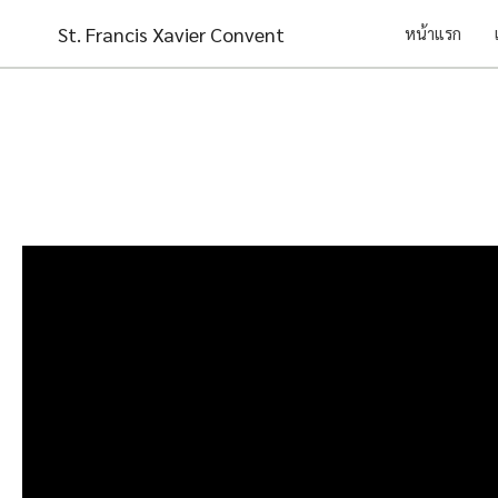
Skip
St. Francis Xavier Convent
หน้าแรก
to
content