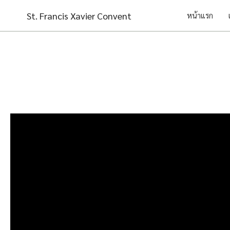
Skip
St. Francis Xavier Convent
หน้าแรก
to
content