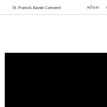
Skip
St. Francis Xavier Convent
หน้าแรก
to
content